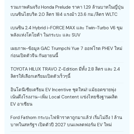
รวมภาพคันจริง Honda Prelude ราคา 1.29 ล้านบาทในญี่ปุ่น
เบนซินไฮบริด 2.0 ลิตร 184 แรงม้า 23.6 กม./ลิตร WLTC
เบนซิน 2.4 Hybrid i-FORCE MAX และ Twin-Turbo V6 ขุม
พลังแห่งโตโยต้า ในกระบะ และ SUV
เผยภาพ-ข้อมูล GAC Trumpchi Yue 7 ออฟโรด PHEV ใหม่
ก่อนเปิดตัวจีน กันยายนนี้
TOYOTA HILUX TRAVO Z-Edition มีทั้ง 2.8 ลิตร และ 2.4
ลิตรให้เลือกเตรียมเปิดตัวเร็วๆนี้
อินโดนีเซียเตรียม EV Incentive ชุดใหม่! แม้ยอดขายพุ่ง
เน้นดึงโรงงาน–เพิ่ม Local Content แข่งไทยชิงฐานผลิต
EV อาเซียน
Ford Fathom กระบะไฟฟ้าราคาถูกมาแล้ว! เริ่มไม่ถึง 1 ล้าน
บาทในสหรัฐฯ เปิดตัวปี 2027 บนแพลตฟอร์ม EV ใหม่