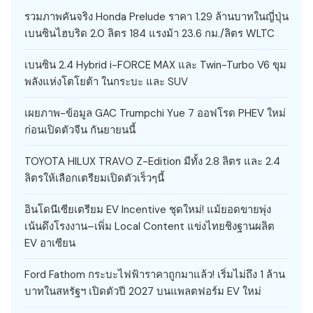
รวมภาพคันจริง Honda Prelude ราคา 1.29 ล้านบาทในญี่ปุ่น
เบนซินไฮบริด 2.0 ลิตร 184 แรงม้า 23.6 กม./ลิตร WLTC
เบนซิน 2.4 Hybrid i-FORCE MAX และ Twin-Turbo V6 ขุม
พลังแห่งโตโยต้า ในกระบะ และ SUV
เผยภาพ-ข้อมูล GAC Trumpchi Yue 7 ออฟโรด PHEV ใหม่
ก่อนเปิดตัวจีน กันยายนนี้
TOYOTA HILUX TRAVO Z-Edition มีทั้ง 2.8 ลิตร และ 2.4
ลิตรให้เลือกเตรียมเปิดตัวเร็วๆนี้
อินโดนีเซียเตรียม EV Incentive ชุดใหม่! แม้ยอดขายพุ่ง
เน้นดึงโรงงาน–เพิ่ม Local Content แข่งไทยชิงฐานผลิต
EV อาเซียน
Ford Fathom กระบะไฟฟ้าราคาถูกมาแล้ว! เริ่มไม่ถึง 1 ล้าน
บาทในสหรัฐฯ เปิดตัวปี 2027 บนแพลตฟอร์ม EV ใหม่