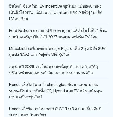
อินโดนีเซียเตรียม EV Incentive ชุดใหม่! แม้ยอดขายพุ่ง
เน้นดึงโรงงาน–เพิ่ม Local Content แข่งไทยชิงฐานผลิต
EV อาเซียน
Ford Fathom กระบะไฟฟ้าราคาถูกมาแล้ว! เริ่มไม่ถึง 1 ล้าน
บาทในสหรัฐฯ เปิดตัวปี 2027 บนแพลตฟอร์ม EV ใหม่
Mitsubishi เตรียมขยายตระกูล Pajero เพิ่ม 2 รุ่น มีทั้ง SUV
คู่แข่ง RAV4 และ Pajero Mini รุ่นใหม่
ฤดูร้อนปี 2026 จะเป็นฤดูร้อนครั้งสุดท้ายของ “ยุคให้ผู้
บริโภคช่วยทดสอบรถ” ในอุตสาหกรรมยานยนต์จีน
Honda เล็งดึง Tata Technologies พัฒนาแพลตฟอร์ม
รถยนต์ใหม่ รองรับทั้ง ICE, Hybrid และ EV หวังลดต้นทุน–
เร่งเปิดตัวรถรุ่นใหม่
Honda เล็งพัฒนา “Accord SUV” ไฮบริด คาดเริ่มผลิตปี
2029 เฉพาะในสหรัฐฯ