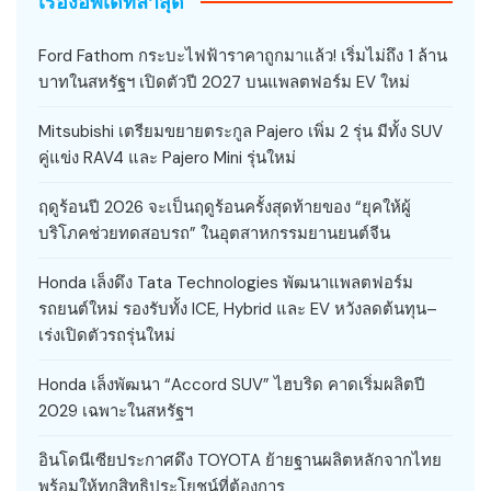
เรื่องอัพเดทล่าสุด
Ford Fathom กระบะไฟฟ้าราคาถูกมาแล้ว! เริ่มไม่ถึง 1 ล้าน
บาทในสหรัฐฯ เปิดตัวปี 2027 บนแพลตฟอร์ม EV ใหม่
Mitsubishi เตรียมขยายตระกูล Pajero เพิ่ม 2 รุ่น มีทั้ง SUV
คู่แข่ง RAV4 และ Pajero Mini รุ่นใหม่
ฤดูร้อนปี 2026 จะเป็นฤดูร้อนครั้งสุดท้ายของ “ยุคให้ผู้
บริโภคช่วยทดสอบรถ” ในอุตสาหกรรมยานยนต์จีน
Honda เล็งดึง Tata Technologies พัฒนาแพลตฟอร์ม
รถยนต์ใหม่ รองรับทั้ง ICE, Hybrid และ EV หวังลดต้นทุน–
เร่งเปิดตัวรถรุ่นใหม่
Honda เล็งพัฒนา “Accord SUV” ไฮบริด คาดเริ่มผลิตปี
2029 เฉพาะในสหรัฐฯ
อินโดนีเซียประกาศดึง TOYOTA ย้ายฐานผลิตหลักจากไทย
พร้อมให้ทุกสิทธิประโยชน์ที่ต้องการ