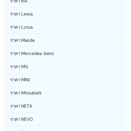
ราคา KIA
ราคา Lexus
ราคา Lotus
ราคา Mazda
ราคา Mercedes-benz
ราคา MG
ราคา MINI
ราคา Mitsubishi
ราคา NETA
ราคา NEVO