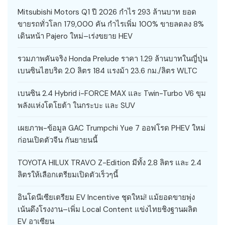
Mitsubishi Motors Q1 ปี 2026 กำไร 293 ล้านบาท ยอด
ขายรถทั่วโลก 179,000 คัน กำไรเพิ่ม 100% ขายลดลง 8%
เดินหน้า Pajero ใหม่–เร่งขยาย HEV
รวมภาพคันจริง Honda Prelude ราคา 1.29 ล้านบาทในญี่ปุ่น
เบนซินไฮบริด 2.0 ลิตร 184 แรงม้า 23.6 กม./ลิตร WLTC
เบนซิน 2.4 Hybrid i-FORCE MAX และ Twin-Turbo V6 ขุม
พลังแห่งโตโยต้า ในกระบะ และ SUV
เผยภาพ-ข้อมูล GAC Trumpchi Yue 7 ออฟโรด PHEV ใหม่
ก่อนเปิดตัวจีน กันยายนนี้
TOYOTA HILUX TRAVO Z-Edition มีทั้ง 2.8 ลิตร และ 2.4
ลิตรให้เลือกเตรียมเปิดตัวเร็วๆนี้
อินโดนีเซียเตรียม EV Incentive ชุดใหม่! แม้ยอดขายพุ่ง
เน้นดึงโรงงาน–เพิ่ม Local Content แข่งไทยชิงฐานผลิต
EV อาเซียน