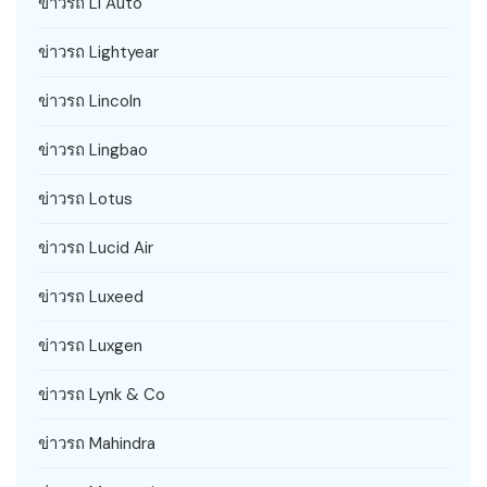
ข่าวรถ Li Auto
ข่าวรถ Lightyear
ข่าวรถ Lincoln
ข่าวรถ Lingbao
ข่าวรถ Lotus
ข่าวรถ Lucid Air
ข่าวรถ Luxeed
ข่าวรถ Luxgen
ข่าวรถ Lynk & Co
ข่าวรถ Mahindra