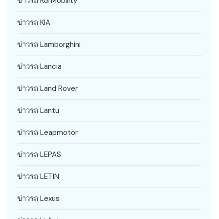
ข่าวรถ KG Mobility
ข่าวรถ KIA
ข่าวรถ Lamborghini
ข่าวรถ Lancia
ข่าวรถ Land Rover
ข่าวรถ Lantu
ข่าวรถ Leapmotor
ข่าวรถ LEPAS
ข่าวรถ LETIN
ข่าวรถ Lexus