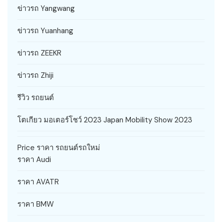
ข่าวรถ Yangwang
ข่าวรถ Yuanhang
ข่าวรถ ZEEKR
ข่าวรถ Zhiji
รีวิว รถยนต์
โตเกียว มอเตอร์โชว์ 2023 Japan Mobility Show 2023
Price ราคา รถยนต์รถใหม่
ราคา Audi
ราคา AVATR
ราคา BMW