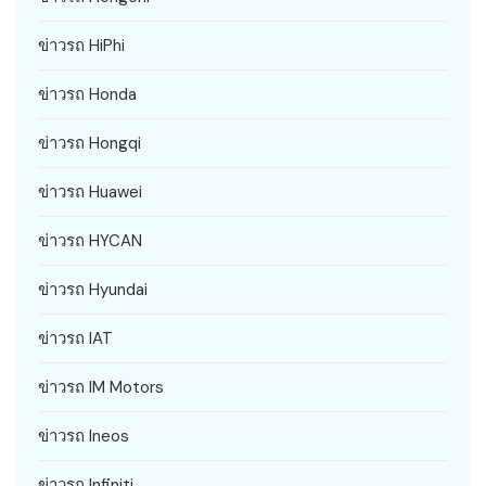
ข่าวรถ HiPhi
ข่าวรถ Honda
ข่าวรถ Hongqi
ข่าวรถ Huawei
ข่าวรถ HYCAN
ข่าวรถ Hyundai
ข่าวรถ IAT
ข่าวรถ IM Motors
ข่าวรถ Ineos
ข่าวรถ Infiniti