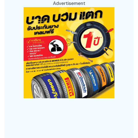
Advertisement