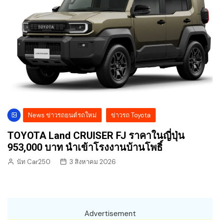
News ข่าวรถยนต์รถใหม่
ข่าวรถ Toyota
TOYOTA Land CRUISER FJ ราคาในญี่ปุ่น
953,000 บาท นำเข้าโรงงานบ้านโพธิ์
นัท Car250
3 สิงหาคม 2026
Advertisement