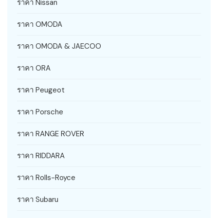
ราคา Nissan
ราคา OMODA
ราคา OMODA & JAECOO
ราคา ORA
ราคา Peugeot
ราคา Porsche
ราคา RANGE ROVER
ราคา RIDDARA
ราคา Rolls-Royce
ราคา Subaru