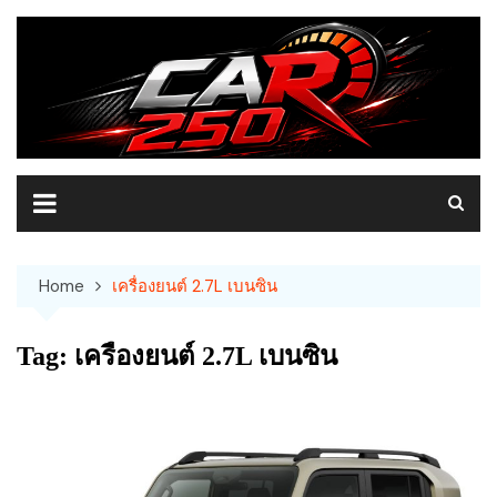
Skip
to
content
Home
เครื่องยนต์ 2.7L เบนซิน
Tag:
เครื่องยนต์ 2.7L เบนซิน