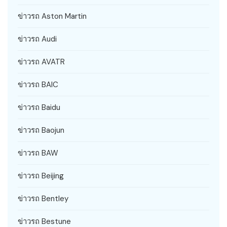
ข่าวรถ Aston Martin
ข่าวรถ Audi
ข่าวรถ AVATR
ข่าวรถ BAIC
ข่าวรถ Baidu
ข่าวรถ Baojun
ข่าวรถ BAW
ข่าวรถ Beijing
ข่าวรถ Bentley
ข่าวรถ Bestune