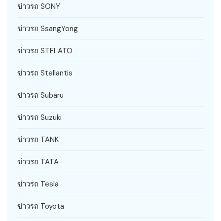
ข่าวรถ SONY
ข่าวรถ SsangYong
ข่าวรถ STELATO
ข่าวรถ Stellantis
ข่าวรถ Subaru
ข่าวรถ Suzuki
ข่าวรถ TANK
ข่าวรถ TATA
ข่าวรถ Tesla
ข่าวรถ Toyota