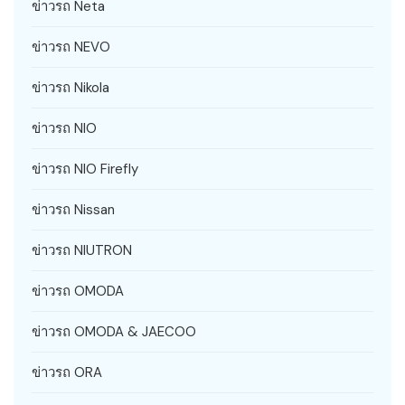
ข่าวรถ Neta
ข่าวรถ NEVO
ข่าวรถ Nikola
ข่าวรถ NIO
ข่าวรถ NIO Firefly
ข่าวรถ Nissan
ข่าวรถ NIUTRON
ข่าวรถ OMODA
ข่าวรถ OMODA & JAECOO
ข่าวรถ ORA