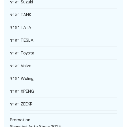
ราคา Suzuki
ราคา TANK
ราคา TATA
ราคา TESLA
ราคา Toyota
ราคา Volvo
ราคา Wuling
ราคา XPENG
ราคา ZEEKR
Promotion
Shanghai Auto Show 2023