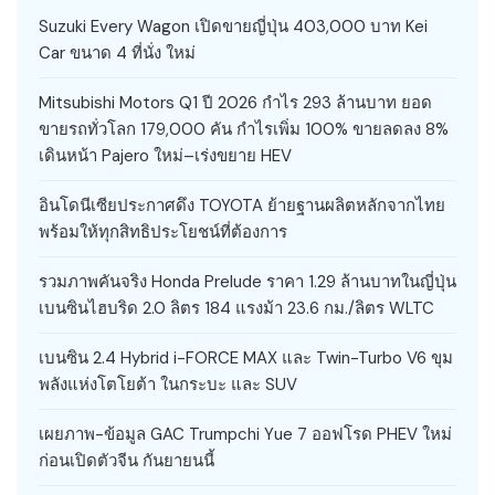
Suzuki Every Wagon เปิดขายญี่ปุ่น 403,000 บาท Kei
Car ขนาด 4 ที่นั่ง ใหม่
Mitsubishi Motors Q1 ปี 2026 กำไร 293 ล้านบาท ยอด
ขายรถทั่วโลก 179,000 คัน กำไรเพิ่ม 100% ขายลดลง 8%
เดินหน้า Pajero ใหม่–เร่งขยาย HEV
อินโดนีเซียประกาศดึง TOYOTA ย้ายฐานผลิตหลักจากไทย
พร้อมให้ทุกสิทธิประโยชน์ที่ต้องการ
รวมภาพคันจริง Honda Prelude ราคา 1.29 ล้านบาทในญี่ปุ่น
เบนซินไฮบริด 2.0 ลิตร 184 แรงม้า 23.6 กม./ลิตร WLTC
เบนซิน 2.4 Hybrid i-FORCE MAX และ Twin-Turbo V6 ขุม
พลังแห่งโตโยต้า ในกระบะ และ SUV
เผยภาพ-ข้อมูล GAC Trumpchi Yue 7 ออฟโรด PHEV ใหม่
ก่อนเปิดตัวจีน กันยายนนี้