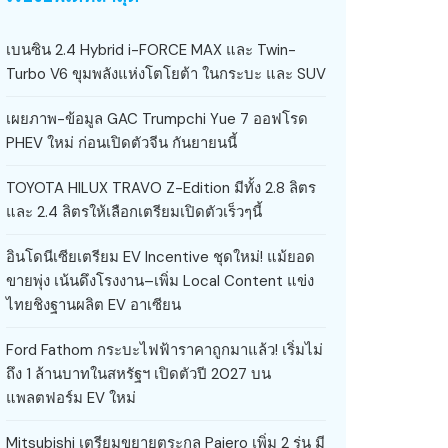
เบนซิน 2.4 Hybrid i-FORCE MAX และ Twin-
Turbo V6 ขุมพลังแห่งโตโยต้า ในกระบะ และ SUV
เผยภาพ-ข้อมูล GAC Trumpchi Yue 7 ออฟโรด
PHEV ใหม่ ก่อนเปิดตัวจีน กันยายนนี้
TOYOTA HILUX TRAVO Z-Edition มีทั้ง 2.8 ลิตร
และ 2.4 ลิตรให้เลือกเตรียมเปิดตัวเร็วๆนี้
อินโดนีเซียเตรียม EV Incentive ชุดใหม่! แม้ยอด
ขายพุ่ง เน้นดึงโรงงาน–เพิ่ม Local Content แข่ง
ไทยชิงฐานผลิต EV อาเซียน
Ford Fathom กระบะไฟฟ้าราคาถูกมาแล้ว! เริ่มไม่
ถึง 1 ล้านบาทในสหรัฐฯ เปิดตัวปี 2027 บน
แพลตฟอร์ม EV ใหม่
Mitsubishi เตรียมขยายตระกูล Pajero เพิ่ม 2 รุ่น มี