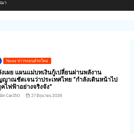
ษณา
News ข่าวรถยนต์รถใหม่
ังเผย แผนแม่บทเงินกู้เปลี่ยนผ่านพลังาน
ญญาณชัดเจนว่าประเทศไทย “กำลังเดินหน้าไป
่ยุคไฟฟ้าอย่างจริงจัง”
นัท Car250
27 มิถุนายน 2026