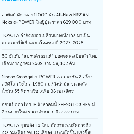
อาทิตย์เดียวจอง 11,000 คัน All-New NISSAN
Kicks e-POWER ในญี่ปุ่น ราคา 629,000 บาท
TOYOTA กำลังทยอยเปลี่ยนแบตนิกเกิล มาเป็น
แบตเตอรี่ลิเธียมเจนใหม่ช่วงปี 2027-2028
50 อันดับ “แบรนด์รถยนต์” ยอดจดทะเบียนในไทย
เดือนกรกฎาคม 2569 รวม 58,402 คัน
Nissan Qashqai e-POWER เจเนอเรชัน 3 สร้าง
สถิติโลก วิ่งไกล 1,980 กม./ถังน้ำมัน ขนาดถัง
น้ำมัน 55 ลิตร หรือ เฉลี่ย 36 กม./ลิตร
ก่อนเปิดตัวไทย 18 สิงหาคมนี้ XPENG L03 BEV มี
2 รุ่นย่อยใหม่ ราคาจำหน่าย 9xx,xxx บาท
TOYOTA ขุมพลัง 1.5 ใหม่ อัตราประหยัดอาจถึง!
40 กม./ลิตร WLTC เล็กลง ประหยัดขึ้น แรงขึ้น!