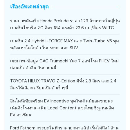
เรื่องอัพเดทล่าสุด
รวมภาพคันจริง Honda Prelude ราคา 1.29 ล้านบาทในญี่ปุ่น
เบนซินไฮบริด 2.0 ลิตร 184 แรงม้า 23.6 กม./ลิตร WLTC
เบนซิน 2.4 Hybrid i-FORCE MAX และ Twin-Turbo V6 ขุม
พลังแห่งโตโยต้า ในกระบะ และ SUV
เผยภาพ-ข้อมูล GAC Trumpchi Yue 7 ออฟโรด PHEV ใหม่
ก่อนเปิดตัวจีน กันยายนนี้
TOYOTA HILUX TRAVO Z-Edition มีทั้ง 2.8 ลิตร และ 2.4
ลิตรให้เลือกเตรียมเปิดตัวเร็วๆนี้
อินโดนีเซียเตรียม EV Incentive ชุดใหม่! แม้ยอดขายพุ่ง
เน้นดึงโรงงาน–เพิ่ม Local Content แข่งไทยชิงฐานผลิต
EV อาเซียน
Ford Fathom กระบะไฟฟ้าราคาถูกมาแล้ว! เริ่มไม่ถึง 1 ล้าน