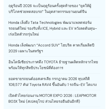
ฤดูร้อนปี 2026 จะเป็นฤดูร้อนครั้งสุดท้ายของ “ยุคให้ผู้
บริโภคช่วยทดสอบรถ” ในอุตสาหกรรมยานยนต์จีน
Honda เล็งดึง Tata Technologies พัฒนาแพลตฟอร์ม
รถยนต์ใหม่ รองรับทั้ง ICE, Hybrid และ EV หวังลดต้นทุน–
เร่งเปิดตัวรถรุ่นใหม่
Honda เล็งพัฒนา “Accord SUV” ไฮบริด คาดเริ่มผลิตปี
2029 เฉพาะในสหรัฐฯ
อินโดนีเซียประกาศดึง TOYOTA ย้ายฐานผลิตหลักจากไทย
พร้อมให้ทุกสิทธิประโยชน์ที่ต้องการ
ยอดขายรถยนต์ออสเตรเลีย กรกฎาคม 2026 ทุบสถิติ
108,577 คัน! Toyota RAV4 ขึ้นอันดับ 1 รถจีน–EV โตแรง
เปิดตัวไทยก่อนงาน MOTOR EXPO 2026 : LEAPMOTOR
B03X ใหม่ (สเปคยุโรป ส่วนไทยรอยืนยันอีกที)