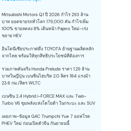
Mitsubishi Motors Q1 ปี 2026 กำไร 293 ล้าน
บาท ยอดขายรถทั่วโลก 179,000 คัน กำไรเพิ่ม
100% ขายลดลง 8% เดินหน้า Pajero ใหม่–เร่ง
ขยาย HEV
อินโดนีเซียประกาศดึง TOYOTA ย้ายฐานผลิตหลัก
จากไทย พร้อมให้ทุกสิทธิประโยชน์ที่ต้องการ
รวมภาพคันจริง Honda Prelude ราคา 1.29 ล้าน
บาทในญี่ปุ่น เบนซินไฮบริด 2.0 ลิตร 184 แรงม้า
23.6 กม./ลิตร WLTC
เบนซิน 2.4 Hybrid i-FORCE MAX และ Twin-
Turbo V6 ขุมพลังแห่งโตโยต้า ในกระบะ และ SUV
เผยภาพ-ข้อมูล GAC Trumpchi Yue 7 ออฟโรด
PHEV ใหม่ ก่อนเปิดตัวจีน กันยายนนี้