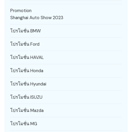
Promotion
Shanghai Auto Show 2023
โปรโมชั่น BMW
โปรโมชั่น Ford
โปรโมชั่น HAVAL
โปรโมชั่น Honda
โปรโมชั่น Hyundai
โปรโมชั่น ISUZU
โปรโมชั่น Mazda
โปรโมชั่น MG