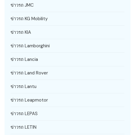
ข่าวรถ JMC
ข่าวรถ KG Mobility
ข่าวรถ KIA
ข่าวรถ Lamborghini
ข่าวรถ Lancia
ข่าวรถ Land Rover
ข่าวรถ Lantu
ข่าวรถ Leapmotor
ข่าวรถ LEPAS
ข่าวรถ LETIN