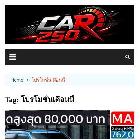
Skip
to
content
Home
โปรโมชั่นเดือนนี้
Tag:
โปรโมชั่นเดือนนี้