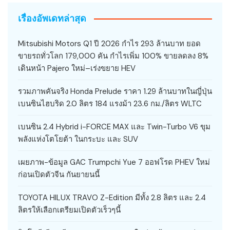
เรื่องอัพเดทล่าสุด
Mitsubishi Motors Q1 ปี 2026 กำไร 293 ล้านบาท ยอด
ขายรถทั่วโลก 179,000 คัน กำไรเพิ่ม 100% ขายลดลง 8%
เดินหน้า Pajero ใหม่–เร่งขยาย HEV
รวมภาพคันจริง Honda Prelude ราคา 1.29 ล้านบาทในญี่ปุ่น
เบนซินไฮบริด 2.0 ลิตร 184 แรงม้า 23.6 กม./ลิตร WLTC
เบนซิน 2.4 Hybrid i-FORCE MAX และ Twin-Turbo V6 ขุม
พลังแห่งโตโยต้า ในกระบะ และ SUV
เผยภาพ-ข้อมูล GAC Trumpchi Yue 7 ออฟโรด PHEV ใหม่
ก่อนเปิดตัวจีน กันยายนนี้
TOYOTA HILUX TRAVO Z-Edition มีทั้ง 2.8 ลิตร และ 2.4
ลิตรให้เลือกเตรียมเปิดตัวเร็วๆนี้