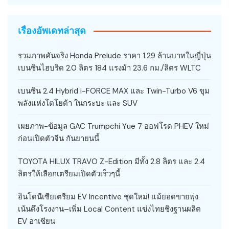
เรื่องอัพเดทล่าสุด
รวมภาพคันจริง Honda Prelude ราคา 1.29 ล้านบาทในญี่ปุ่น
เบนซินไฮบริด 2.0 ลิตร 184 แรงม้า 23.6 กม./ลิตร WLTC
เบนซิน 2.4 Hybrid i-FORCE MAX และ Twin-Turbo V6 ขุม
พลังแห่งโตโยต้า ในกระบะ และ SUV
เผยภาพ-ข้อมูล GAC Trumpchi Yue 7 ออฟโรด PHEV ใหม่
ก่อนเปิดตัวจีน กันยายนนี้
TOYOTA HILUX TRAVO Z-Edition มีทั้ง 2.8 ลิตร และ 2.4
ลิตรให้เลือกเตรียมเปิดตัวเร็วๆนี้
อินโดนีเซียเตรียม EV Incentive ชุดใหม่! แม้ยอดขายพุ่ง
เน้นดึงโรงงาน–เพิ่ม Local Content แข่งไทยชิงฐานผลิต
EV อาเซียน