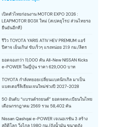
เปิดตัวไทยก่อนงาน MOTOR EXPO 2026 :
LEAPMOTOR B03X ใหม่ (สเปคยุโรป ส่วนไทยรอ
ยืนยันอีกที)
รีวิว TOYOTA YARIS ATIV HEV PREMIUM แอร์
ปีศาจ เย็นเกิน! ขับเร็วๆ แรงหน่อย 21.9 กม./ลิตร
ยอดจองกว่า 11,000 คัน All-New NISSAN Kicks
e-POWER ในญี่ปุ่น ราคา 629,000 บาท
TOYOTA กำลังทยอยเปลี่ยนแบตนิกเกิล มาเป็น
แบตเตอรี่ลิเธียมเจนใหม่ช่วงปี 2027-2028
50 อันดับ “แบรนด์รถยนต์” ยอดจดทะเบียนในไทย
เดือนกรกฎาคม 2569 รวม 58,402 คัน
Nissan Qashqai e-POWER เจเนอเรชัน 3 สร้าง
สถิติโลก วิ่งไกล 1,980 กม./ถังน้ำมัน ขนาดถัง