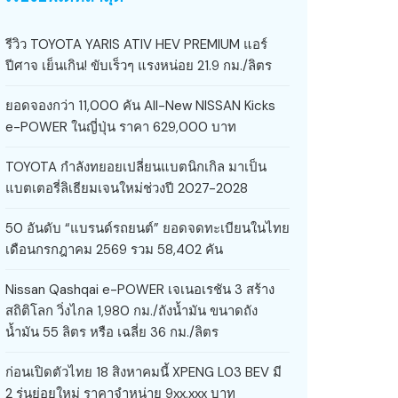
รีวิว TOYOTA YARIS ATIV HEV PREMIUM แอร์
ปีศาจ เย็นเกิน! ขับเร็วๆ แรงหน่อย 21.9 กม./ลิตร
ยอดจองกว่า 11,000 คัน All-New NISSAN Kicks
e-POWER ในญี่ปุ่น ราคา 629,000 บาท
TOYOTA กำลังทยอยเปลี่ยนแบตนิกเกิล มาเป็น
แบตเตอรี่ลิเธียมเจนใหม่ช่วงปี 2027-2028
50 อันดับ “แบรนด์รถยนต์” ยอดจดทะเบียนในไทย
เดือนกรกฎาคม 2569 รวม 58,402 คัน
Nissan Qashqai e-POWER เจเนอเรชัน 3 สร้าง
สถิติโลก วิ่งไกล 1,980 กม./ถังน้ำมัน ขนาดถัง
น้ำมัน 55 ลิตร หรือ เฉลี่ย 36 กม./ลิตร
ก่อนเปิดตัวไทย 18 สิงหาคมนี้ XPENG L03 BEV มี
2 รุ่นย่อยใหม่ ราคาจำหน่าย 9xx,xxx บาท