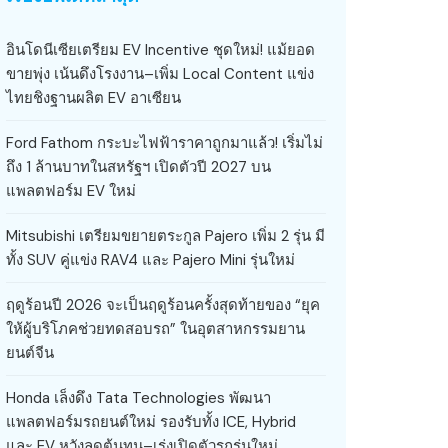
อินโดนีเซียเตรียม EV Incentive ชุดใหม่! แม้ยอด
ขายพุ่ง เน้นดึงโรงงาน–เพิ่ม Local Content แข่ง
ไทยชิงฐานผลิต EV อาเซียน
Ford Fathom กระบะไฟฟ้าราคาถูกมาแล้ว! เริ่มไม่
ถึง 1 ล้านบาทในสหรัฐฯ เปิดตัวปี 2027 บน
แพลตฟอร์ม EV ใหม่
Mitsubishi เตรียมขยายตระกูล Pajero เพิ่ม 2 รุ่น มี
ทั้ง SUV คู่แข่ง RAV4 และ Pajero Mini รุ่นใหม่
ฤดูร้อนปี 2026 จะเป็นฤดูร้อนครั้งสุดท้ายของ “ยุค
ให้ผู้บริโภคช่วยทดสอบรถ” ในอุตสาหกรรมยาน
ยนต์จีน
Honda เล็งดึง Tata Technologies พัฒนา
แพลตฟอร์มรถยนต์ใหม่ รองรับทั้ง ICE, Hybrid
และ EV หวังลดต้นทุน–เร่งเปิดตัวรถรุ่นใหม่