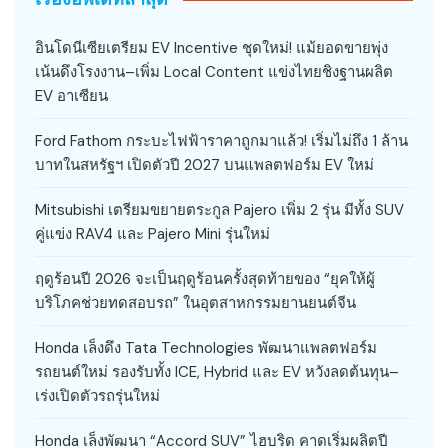
อินโดนีเซียเตรียม EV Incentive ชุดใหม่! แม้ยอดขายพุ่ง
เน้นดึงโรงงาน–เพิ่ม Local Content แข่งไทยชิงฐานผลิต
EV อาเซียน
Ford Fathom กระบะไฟฟ้าราคาถูกมาแล้ว! เริ่มไม่ถึง 1 ล้าน
บาทในสหรัฐฯ เปิดตัวปี 2027 บนแพลตฟอร์ม EV ใหม่
Mitsubishi เตรียมขยายตระกูล Pajero เพิ่ม 2 รุ่น มีทั้ง SUV
คู่แข่ง RAV4 และ Pajero Mini รุ่นใหม่
ฤดูร้อนปี 2026 จะเป็นฤดูร้อนครั้งสุดท้ายของ “ยุคให้ผู้
บริโภคช่วยทดสอบรถ” ในอุตสาหกรรมยานยนต์จีน
Honda เล็งดึง Tata Technologies พัฒนาแพลตฟอร์ม
รถยนต์ใหม่ รองรับทั้ง ICE, Hybrid และ EV หวังลดต้นทุน–
เร่งเปิดตัวรถรุ่นใหม่
Honda เล็งพัฒนา “Accord SUV” ไฮบริด คาดเริ่มผลิตปี