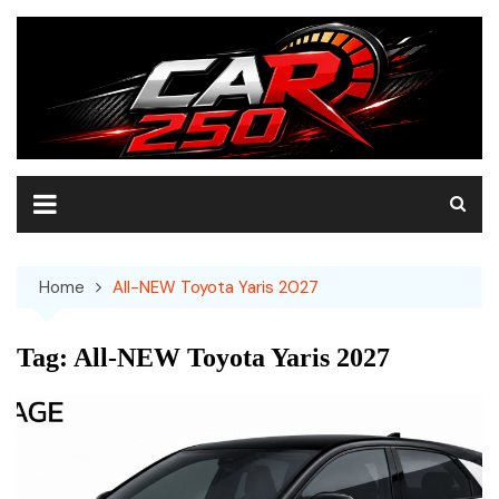
Skip
to
content
Home
All-NEW Toyota Yaris 2027
Tag:
All-NEW Toyota Yaris 2027