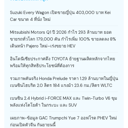
Suzuki Every Wagon เปิดขายญี่ปุ่น 403,000 บาท Kei
Car ขนาด 4 ที่นั่ง ใหม่
Mitsubishi Motors Q1 ปี 2026 กำไร 293 ล้านบาท ยอด
ขายรถทั่วโลก 179,000 คัน กำไรเพิ่ม 100% ขายลดลง 8%
เดินหน้า Pajero ใหม่–เร่งขยาย HEV
อินโดนีเซียประกาศดึง TOYOTA ย้ายฐานผลิตหลักจากไทย
พร้อมให้ทุกสิทธิประโยชน์ที่ต้องการ
รวมภาพคันจริง Honda Prelude ราคา 1.29 ล้านบาทในญี่ปุ่น
เบนซินไฮบริด 2.0 ลิตร 184 แรงม้า 23.6 กม./ลิตร WLTC
เบนซิน 2.4 Hybrid i-FORCE MAX และ Twin-Turbo V6 ขุม
พลังแห่งโตโยต้า ในกระบะ และ SUV
เผยภาพ-ข้อมูล GAC Trumpchi Yue 7 ออฟโรด PHEV ใหม่
ก่อนเปิดตัวจีน กันยายนนี้