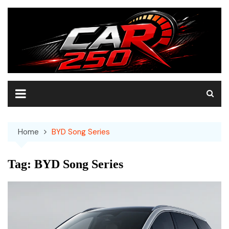
Skip
to
content
Home
BYD Song Series
Tag:
BYD Song Series