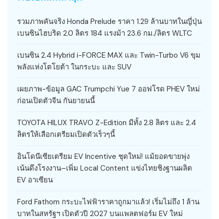
รวมภาพคันจริง Honda Prelude ราคา 1.29 ล้านบาทในญี่ปุ่น
เบนซินไฮบริด 2.0 ลิตร 184 แรงม้า 23.6 กม./ลิตร WLTC
เบนซิน 2.4 Hybrid i-FORCE MAX และ Twin-Turbo V6 ขุม
พลังแห่งโตโยต้า ในกระบะ และ SUV
เผยภาพ-ข้อมูล GAC Trumpchi Yue 7 ออฟโรด PHEV ใหม่
ก่อนเปิดตัวจีน กันยายนนี้
TOYOTA HILUX TRAVO Z-Edition มีทั้ง 2.8 ลิตร และ 2.4
ลิตรให้เลือกเตรียมเปิดตัวเร็วๆนี้
อินโดนีเซียเตรียม EV Incentive ชุดใหม่! แม้ยอดขายพุ่ง
เน้นดึงโรงงาน–เพิ่ม Local Content แข่งไทยชิงฐานผลิต
EV อาเซียน
Ford Fathom กระบะไฟฟ้าราคาถูกมาแล้ว! เริ่มไม่ถึง 1 ล้าน
บาทในสหรัฐฯ เปิดตัวปี 2027 บนแพลตฟอร์ม EV ใหม่