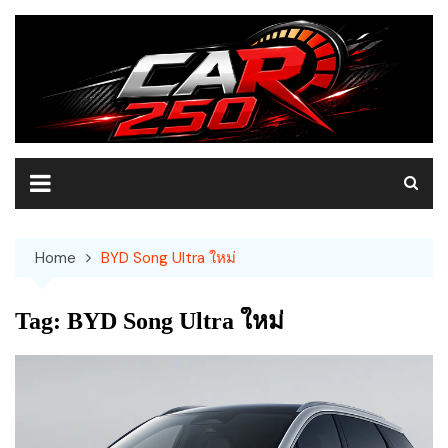
Skip
to
content
Home
BYD Song Ultra ใหม่
Tag:
BYD Song Ultra ใหม่