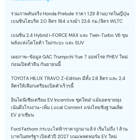
รวมภาพคันจริง Honda Prelude ราคา 1.29 ล้านบาทในญี่ปุ่น
เบนซินไฮบริด 2.0 ลิตร 184 แรงม้า 23.6 กม./ลิตร WLTC
เบนซิน 2.4 Hybrid i-FORCE MAX และ Twin-Turbo V6 ขุม
พลังแห่งโตโยต้า ในกระบะ และ SUV
เผยภาพ-ข้อมูล GAC Trumpchi Yue 7 ออฟโรด PHEV ใหม่
ก่อนเปิดตัวจีน กันยายนนี้
TOYOTA HILUX TRAVO Z-Edition มีทั้ง 2.8 ลิตร และ 2.4
ลิตรให้เลือกเตรียมเปิดตัวเร็วๆนี้
อินโดนีเซียเตรียม EV Incentive ชุดใหม่! แม้ยอดขายพุ่ง
เน้นดึงโรงงาน–เพิ่ม Local Content แข่งไทยชิงฐานผลิต
EV อาเซียน
Ford Fathom กระบะไฟฟ้าราคาถูกมาแล้ว! เริ่มไม่ถึง 1 ล้าน
บาทในสหรัฐฯ เปิดตัวปี 2027 บนแพลตฟอร์ม EV ใหม่