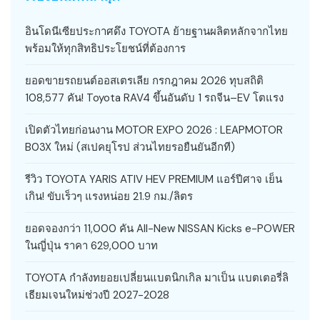
อินโดนีเซียประกาศดึง TOYOTA ย้ายฐานผลิตหลักจากไทย
พร้อมให้ทุกสิทธิประโยชน์ที่ต้องการ
ยอดขายรถยนต์ออสเตรเลีย กรกฎาคม 2026 ทุบสถิติ
108,577 คัน! Toyota RAV4 ขึ้นอันดับ 1 รถจีน–EV โตแรง
เปิดตัวไทยก่อนงาน MOTOR EXPO 2026 : LEAPMOTOR
B03X ใหม่ (สเปคยุโรป ส่วนไทยรอยืนยันอีกที)
รีวิว TOYOTA YARIS ATIV HEV PREMIUM แอร์ปีศาจ เย็น
เกิน! ขับเร็วๆ แรงหน่อย 21.9 กม./ลิตร
ยอดจองกว่า 11,000 คัน All-New NISSAN Kicks e-POWER
ในญี่ปุ่น ราคา 629,000 บาท
TOYOTA กำลังทยอยเปลี่ยนแบตนิกเกิล มาเป็น แบตเตอรี่ลิ
เธียมเจนใหม่ช่วงปี 2027-2028