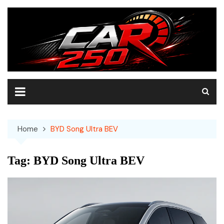
Skip
to
content
Home
BYD Song Ultra BEV
Tag:
BYD Song Ultra BEV