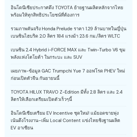
อินโดนีเซียประกาศดึง TOYOTA ย้ายฐานผลิตหลักจากไทย
พร้อมให้ทุกสิทธิประโยชน์ที่ต้องการ
รวมภาพคันจริง Honda Prelude ราคา 1.29 ล้านบาทในญี่ปุ่น
เบนซินไฮบริด 2.0 ลิตร 184 แรงม้า 23.6 กม./ลิตร WLTC
เบนซิน 2.4 Hybrid i-FORCE MAX และ Twin-Turbo V6 ขุม
พลังแห่งโตโยต้า ในกระบะ และ SUV
เผยภาพ-ข้อมูล GAC Trumpchi Yue 7 ออฟโรด PHEV ใหม่
ก่อนเปิดตัวจีน กันยายนนี้
TOYOTA HILUX TRAVO Z-Edition มีทั้ง 2.8 ลิตร และ 2.4
ลิตรให้เลือกเตรียมเปิดตัวเร็วๆนี้
อินโดนีเซียเตรียม EV Incentive ชุดใหม่! แม้ยอดขายพุ่ง
เน้นดึงโรงงาน–เพิ่ม Local Content แข่งไทยชิงฐานผลิต
EV อาเซียน