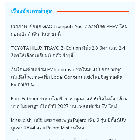
เรื่องอัพเดทล่าสุด
เผยภาพ-ข้อมูล GAC Trumpchi Yue 7 ออฟโรด PHEV ใหม่
ก่อนเปิดตัวจีน กันยายนนี้
TOYOTA HILUX TRAVO Z-Edition มีทั้ง 2.8 ลิตร และ 2.4
ลิตรให้เลือกเตรียมเปิดตัวเร็วๆนี้
อินโดนีเซียเตรียม EV Incentive ชุดใหม่! แม้ยอดขายพุ่ง
เน้นดึงโรงงาน–เพิ่ม Local Content แข่งไทยชิงฐานผลิต
EV อาเซียน
Ford Fathom กระบะไฟฟ้าราคาถูกมาแล้ว! เริ่มไม่ถึง 1 ล้าน
บาทในสหรัฐฯ เปิดตัวปี 2027 บนแพลตฟอร์ม EV ใหม่
Mitsubishi เตรียมขยายตระกูล Pajero เพิ่ม 2 รุ่น มีทั้ง SUV
คู่แข่ง RAV4 และ Pajero Mini รุ่นใหม่