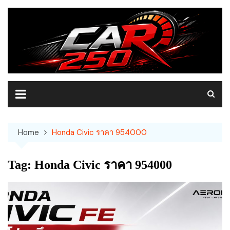
Skip
to
content
Home
Honda Civic ราคา 954000
Tag:
Honda Civic ราคา 954000