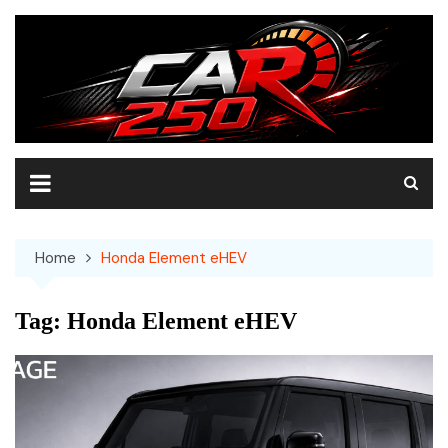
Skip
to
content
Home
Honda Element eHEV
Tag:
Honda Element eHEV