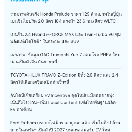
รวมภาพคันจริง Honda Prelude ราคา 1.29 ล้านบาทในญี่ปุ่น
เบนซินไฮบริด 2.0 ลิตร 184 แรงม้า 23.6 กม./ลิตร WLTC
เบนซิน 2.4 Hybrid i-FORCE MAX และ Twin-Turbo V6 ขุม
พลังแห่งโตโยต้า ในกระบะ และ SUV
เผยภาพ-ข้อมูล GAC Trumpchi Yue 7 ออฟโรด PHEV ใหม่
ก่อนเปิดตัวจีน กันยายนนี้
TOYOTA HILUX TRAVO Z-Edition มีทั้ง 2.8 ลิตร และ 2.4
ลิตรให้เลือกเตรียมเปิดตัวเร็วๆนี้
อินโดนีเซียเตรียม EV Incentive ชุดใหม่! แม้ยอดขายพุ่ง
เน้นดึงโรงงาน–เพิ่ม Local Content แข่งไทยชิงฐานผลิต
EV อาเซียน
Ford Fathom กระบะไฟฟ้าราคาถูกมาแล้ว! เริ่มไม่ถึง 1 ล้าน
บาทในสหรัฐฯ เปิดตัวปี 2027 บนแพลตฟอร์ม EV ใหม่