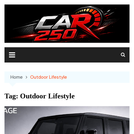
Skip
to
content
Home
Outdoor Lifestyle
Tag:
Outdoor Lifestyle