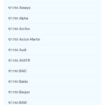
ข่าวรถ Aiways
ข่าวรถ Alpha
ข่าวรถ Arcfox
ข่าวรถ Aston Martin
ข่าวรถ Audi
ข่าวรถ AVATR
ข่าวรถ BAIC
ข่าวรถ Baidu
ข่าวรถ Baojun
ข่าวรถ BAW