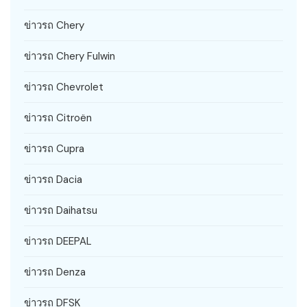
ข่าวรถ Chery
ข่าวรถ Chery Fulwin
ข่าวรถ Chevrolet
ข่าวรถ Citroën
ข่าวรถ Cupra
ข่าวรถ Dacia
ข่าวรถ Daihatsu
ข่าวรถ DEEPAL
ข่าวรถ Denza
ข่าวรถ DFSK