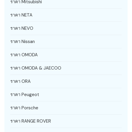
ราคา Mitsubishi
ราคา NETA
ราคา NEVO
ราคา Nissan
ราคา OMODA
ราคา OMODA & JAECOO
ราคา ORA
ราคา Peugeot
ราคา Porsche
ราคา RANGE ROVER