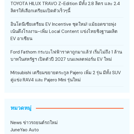
TOYOTA HILUX TRAVO Z-Edition มีทั้ง 2.8 ลิตร และ 2.4
ลิตรให้เลือกเตรียมเปิดตัวเร็วๆนี้
อินโดนีเซียเตรียม EV Incentive ชุดใหม่! แม้ยอดขายพุ่ง
เน้นดึงโรงงาน–เพิ่ม Local Content แข่งไทยชิงฐานผลิต
EV อาเซียน
Ford Fathom กระบะไฟฟ้าราคาถูกมาแล้ว! เริ่มไม่ถึง 1 ล้าน
บาทในสหรัฐฯ เปิดตัวปี 2027 บนแพลตฟอร์ม EV ใหม่
Mitsubishi เตรียมขยายตระกูล Pajero เพิ่ม 2 รุ่น มีทั้ง SUV
คู่แข่ง RAV4 และ Pajero Mini รุ่นใหม่
หมวดหมู่
News ข่าวรถยนต์รถใหม่
JuneYao Auto