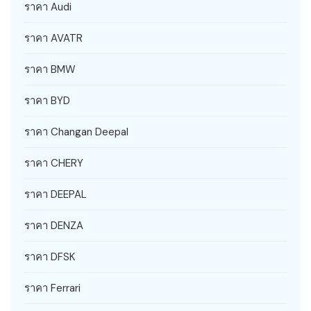
ราคา Audi
ราคา AVATR
ราคา BMW
ราคา BYD
ราคา Changan Deepal
ราคา CHERY
ราคา DEEPAL
ราคา DENZA
ราคา DFSK
ราคา Ferrari