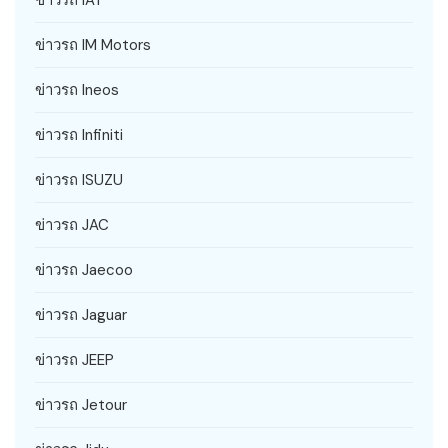
ข่าวรถ IAT
ข่าวรถ IM Motors
ข่าวรถ Ineos
ข่าวรถ Infiniti
ข่าวรถ ISUZU
ข่าวรถ JAC
ข่าวรถ Jaecoo
ข่าวรถ Jaguar
ข่าวรถ JEEP
ข่าวรถ Jetour