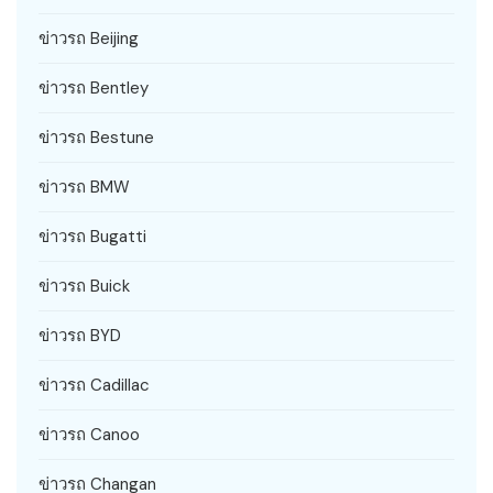
ข่าวรถ Beijing
ข่าวรถ Bentley
ข่าวรถ Bestune
ข่าวรถ BMW
ข่าวรถ Bugatti
ข่าวรถ Buick
ข่าวรถ BYD
ข่าวรถ Cadillac
ข่าวรถ Canoo
ข่าวรถ Changan