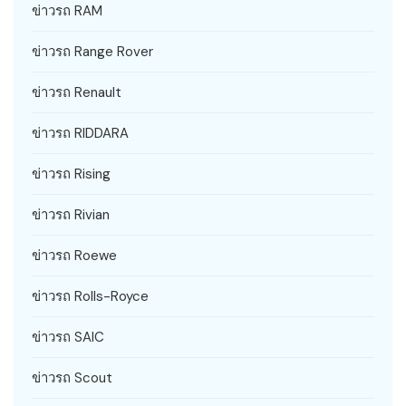
ข่าวรถ RAM
ข่าวรถ Range Rover
ข่าวรถ Renault
ข่าวรถ RIDDARA
ข่าวรถ Rising
ข่าวรถ Rivian
ข่าวรถ Roewe
ข่าวรถ Rolls-Royce
ข่าวรถ SAIC
ข่าวรถ Scout