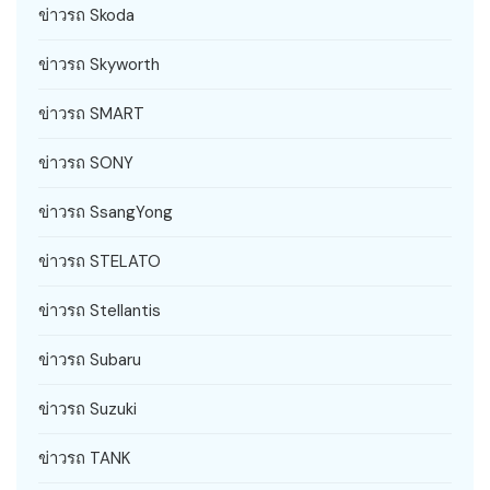
ข่าวรถ Skoda
ข่าวรถ Skyworth
ข่าวรถ SMART
ข่าวรถ SONY
ข่าวรถ SsangYong
ข่าวรถ STELATO
ข่าวรถ Stellantis
ข่าวรถ Subaru
ข่าวรถ Suzuki
ข่าวรถ TANK