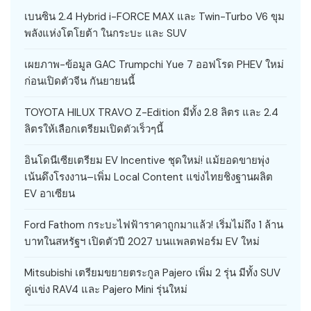
เบนซิน 2.4 Hybrid i-FORCE MAX และ Twin-Turbo V6 ขุม
พลังแห่งโตโยต้า ในกระบะ และ SUV
เผยภาพ-ข้อมูล GAC Trumpchi Yue 7 ออฟโรด PHEV ใหม่
ก่อนเปิดตัวจีน กันยายนนี้
TOYOTA HILUX TRAVO Z-Edition มีทั้ง 2.8 ลิตร และ 2.4
ลิตรให้เลือกเตรียมเปิดตัวเร็วๆนี้
อินโดนีเซียเตรียม EV Incentive ชุดใหม่! แม้ยอดขายพุ่ง
เน้นดึงโรงงาน–เพิ่ม Local Content แข่งไทยชิงฐานผลิต
EV อาเซียน
Ford Fathom กระบะไฟฟ้าราคาถูกมาแล้ว! เริ่มไม่ถึง 1 ล้าน
บาทในสหรัฐฯ เปิดตัวปี 2027 บนแพลตฟอร์ม EV ใหม่
Mitsubishi เตรียมขยายตระกูล Pajero เพิ่ม 2 รุ่น มีทั้ง SUV
คู่แข่ง RAV4 และ Pajero Mini รุ่นใหม่