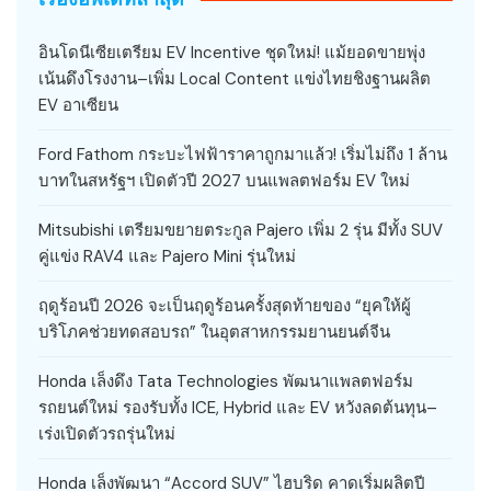
อินโดนีเซียเตรียม EV Incentive ชุดใหม่! แม้ยอดขายพุ่ง
เน้นดึงโรงงาน–เพิ่ม Local Content แข่งไทยชิงฐานผลิต
EV อาเซียน
Ford Fathom กระบะไฟฟ้าราคาถูกมาแล้ว! เริ่มไม่ถึง 1 ล้าน
บาทในสหรัฐฯ เปิดตัวปี 2027 บนแพลตฟอร์ม EV ใหม่
Mitsubishi เตรียมขยายตระกูล Pajero เพิ่ม 2 รุ่น มีทั้ง SUV
คู่แข่ง RAV4 และ Pajero Mini รุ่นใหม่
ฤดูร้อนปี 2026 จะเป็นฤดูร้อนครั้งสุดท้ายของ “ยุคให้ผู้
บริโภคช่วยทดสอบรถ” ในอุตสาหกรรมยานยนต์จีน
Honda เล็งดึง Tata Technologies พัฒนาแพลตฟอร์ม
รถยนต์ใหม่ รองรับทั้ง ICE, Hybrid และ EV หวังลดต้นทุน–
เร่งเปิดตัวรถรุ่นใหม่
Honda เล็งพัฒนา “Accord SUV” ไฮบริด คาดเริ่มผลิตปี