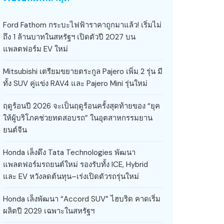
Ford Fathom กระบะไฟฟ้าราคาถูกมาแล้ว! เริ่มไม่
ถึง 1 ล้านบาทในสหรัฐฯ เปิดตัวปี 2027 บน
แพลตฟอร์ม EV ใหม่
Mitsubishi เตรียมขยายตระกูล Pajero เพิ่ม 2 รุ่น มี
ทั้ง SUV คู่แข่ง RAV4 และ Pajero Mini รุ่นใหม่
ฤดูร้อนปี 2026 จะเป็นฤดูร้อนครั้งสุดท้ายของ “ยุค
ให้ผู้บริโภคช่วยทดสอบรถ” ในอุตสาหกรรมยาน
ยนต์จีน
Honda เล็งดึง Tata Technologies พัฒนา
แพลตฟอร์มรถยนต์ใหม่ รองรับทั้ง ICE, Hybrid
และ EV หวังลดต้นทุน–เร่งเปิดตัวรถรุ่นใหม่
Honda เล็งพัฒนา “Accord SUV” ไฮบริด คาดเริ่ม
ผลิตปี 2029 เฉพาะในสหรัฐฯ