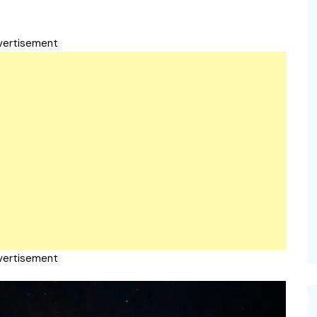
vertisement
vertisement