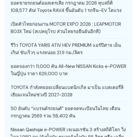
ยอดขายรถยนต์ออสเตรเลีย กรกฎาคม 2026 ทุบสถิติ
108,577 คัน! Toyota RAV4 ขึ้นอันดับ 1 รถจีน–EV โตแรง
เปิดตัวไทยก่อนงาน MOTOR EXPO 2026 : LEAPMOTOR
B03X ใหม่ (สเปคยุโรป ส่วนไทยรอยืนยันอีกที)
รีวิว TOYOTA YARIS ATIV HEV PREMIUM แอร์ปีศาจ เย็น
เกิน! ขับเร็วๆ แรงหน่อย 21.9 กม./ลิตร
ยอดจองกว่า 11,000 คัน All-New NISSAN Kicks e-POWER
ในญี่ปุ่น ราคา 629,000 บาท
TOYOTA กำลังทยอยเปลี่ยนแบตนิกเกิล มาเป็น แบตเตอรี่ลิ
เธียมเจนใหม่ช่วงปี 2027-2028
50 อันดับ “แบรนด์รถยนต์” ยอดจดทะเบียนในไทย เดือน
กรกฎาคม 2569 รวม 58,402 คัน
Nissan Qashqai e-POWER เจเนอเรชัน 3 สร้างสถิติโลก วิ่ง
ไกล 1,980 กม./ถังน้ำมัน ขนาดถังน้ำมัน 55 ลิตร หรือ เฉลี่ย