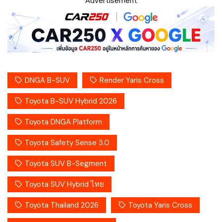
Advertisement
DNGA B-SUV
Render Yaris Cross
Toyota B-SUV Hybrid 2026
Toyota DNGA Platform
Toyota Safety Sense 3.0
Toyota SUV B-Segment
Toyota SUV Hybrid ไทย
Toyota Thailand 2026
Toyota Yaris Cross