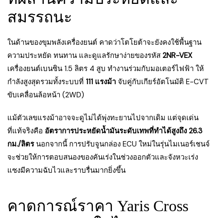
สมรรถนะ
ในด้านของขุมพลังเครื่องยนต์ คาดว่าโตโยต้าจะยังคงใช้พื้นฐาน
ความประหยัด ทนทาน และดูแลรักษาง่ายของรหัส
2NR-VEX
เครื่องยนต์เบนซิน 1.5 ลิตร 4 สูบ ทำงานร่วมกับมอเตอร์ไฟฟ้า ให้
กำลังสูงสุดรวมทั้งระบบที่
111 แรงม้า
จับคู่กับเกียร์อัตโนมัติ E-CVT
ขับเคลื่อนล้อหน้า (2WD)
แม้ตัวเลขแรงม้าอาจจะดูไม่ได้พุ่งทะยานไปจากเดิม แต่จุดเด่น
ที่แท้จริงคือ
อัตราการประหยัดน้ำมันระดับเทพที่ทำได้สูงถึง 26.3
กม./ลิตร
นอกจากนี้ การปรับจูนกล่อง ECU ใหม่ในรุ่นไมเนอร์เชนจ์
จะช่วยให้การตอบสนองของคันเร่งในช่วงออกตัวและจังหวะเร่ง
แซงมีความฉับไวและราบรื่นมากยิ่งขึ้น
คาดการณ์ราคา Yaris Cross