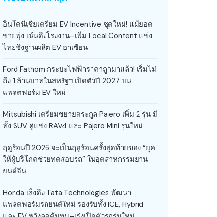
อินโดนีเซียเตรียม EV Incentive ชุดใหม่! แม้ยอด
ขายพุ่ง เน้นดึงโรงงาน–เพิ่ม Local Content แข่ง
ไทยชิงฐานผลิต EV อาเซียน
Ford Fathom กระบะไฟฟ้าราคาถูกมาแล้ว! เริ่มไม่
ถึง 1 ล้านบาทในสหรัฐฯ เปิดตัวปี 2027 บน
แพลตฟอร์ม EV ใหม่
Mitsubishi เตรียมขยายตระกูล Pajero เพิ่ม 2 รุ่น มี
ทั้ง SUV คู่แข่ง RAV4 และ Pajero Mini รุ่นใหม่
ฤดูร้อนปี 2026 จะเป็นฤดูร้อนครั้งสุดท้ายของ “ยุค
ให้ผู้บริโภคช่วยทดสอบรถ” ในอุตสาหกรรมยาน
ยนต์จีน
Honda เล็งดึง Tata Technologies พัฒนา
แพลตฟอร์มรถยนต์ใหม่ รองรับทั้ง ICE, Hybrid
และ EV หวังลดต้นทุน–เร่งเปิดตัวรถรุ่นใหม่