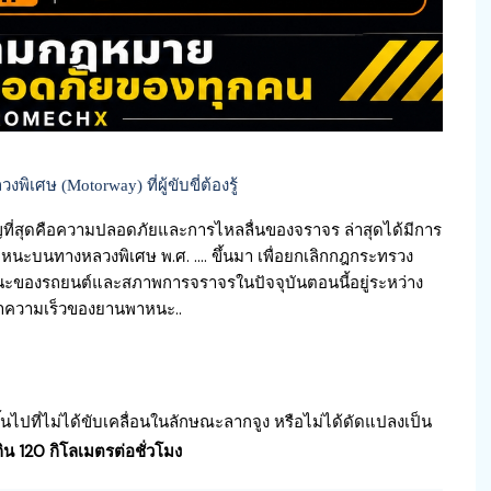
ศษ (Motorway) ที่ผู้ขับขี่ต้องรู้
ญที่สุดคือความปลอดภัยและการไหลลื่นของจราจร ล่าสุดได้มีการ
ะบนทางหลวงพิเศษ พ.ศ. …. ขึ้นมา เพื่อยกเลิกกฎกระทรวง
รถนะของรถยนต์และสภาพการจราจรในปัจจุบันตอนนี้อยู่ระหว่าง
าความเร็วของยานพาหนะ..
ึ้นไปที่ไม่ได้ขับเคลื่อนในลักษณะลากจูง หรือไม่ได้ดัดแปลงเป็น
กิน 120 กิโลเมตรต่อชั่วโมง