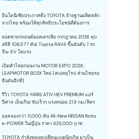
อินโดนีเซียประกาศดึง TOYOTA ย้ายฐานผลิตหลัก
จากไทย พร้อมให้ทุกสิทธิประโยชน์ที่ต้องการ
ยอดขายรถยนต์ออสเตรเลีย กรกฎาคม 2026 ทุบ
สถิติ 108,577 คัน! Toyota RAV4 ขึ้นอันดับ 1 รถ
จีน–EV โตแรง
เปิดตัวไทยก่อนงาน MOTOR EXPO 2026 :
LEAPMOTOR B03X ใหม่ (สเปคยุโรป ส่วนไทยรอ
ยืนยันอีกที)
รีวิว TOYOTA YARIS ATIV HEV PREMIUM แอร์
ปีศาจ เย็นเกิน! ขับเร็วๆ แรงหน่อย 21.9 กม./ลิตร
ยอดจองกว่า 11,000 คัน All-New NISSAN Kicks
e-POWER ในญี่ปุ่น ราคา 629,000 บาท
TOYOTA กำลังทยอยเปลี่ยนแบตนิกเกิล มาเป็น