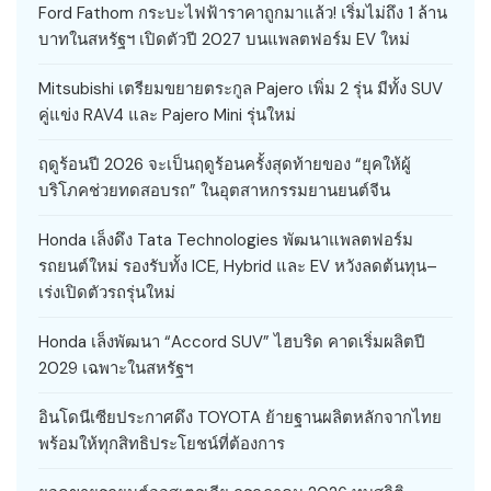
Ford Fathom กระบะไฟฟ้าราคาถูกมาแล้ว! เริ่มไม่ถึง 1 ล้าน
บาทในสหรัฐฯ เปิดตัวปี 2027 บนแพลตฟอร์ม EV ใหม่
Mitsubishi เตรียมขยายตระกูล Pajero เพิ่ม 2 รุ่น มีทั้ง SUV
คู่แข่ง RAV4 และ Pajero Mini รุ่นใหม่
ฤดูร้อนปี 2026 จะเป็นฤดูร้อนครั้งสุดท้ายของ “ยุคให้ผู้
บริโภคช่วยทดสอบรถ” ในอุตสาหกรรมยานยนต์จีน
Honda เล็งดึง Tata Technologies พัฒนาแพลตฟอร์ม
รถยนต์ใหม่ รองรับทั้ง ICE, Hybrid และ EV หวังลดต้นทุน–
เร่งเปิดตัวรถรุ่นใหม่
Honda เล็งพัฒนา “Accord SUV” ไฮบริด คาดเริ่มผลิตปี
2029 เฉพาะในสหรัฐฯ
อินโดนีเซียประกาศดึง TOYOTA ย้ายฐานผลิตหลักจากไทย
พร้อมให้ทุกสิทธิประโยชน์ที่ต้องการ