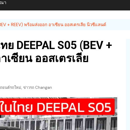
ษณา
V + REEV) พร้อมส่งออก อาเซียน ออสเตรเลีย นิวซีแลนด์
ไทย DEEPAL S05 (BEV +
าเซียน ออสเตรเลีย
,
ถยนต์รถใหม่
ข่าวรถ Changan