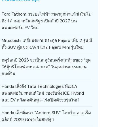
Ford Fathom กระบะไฟฟ้าราคาถูกมาแล้ว! เริ่มไม่
ถึง 1 ล้านบาทในสหรัฐฯ เปิดตัวปี 2027 บน
แพลตฟอร์ม EV ใหม่
Mitsubishi เตรียมขยายตระกูล Pajero เพิ่ม 2 รุ่น มี
ทั้ง SUV คู่แข่ง RAV4 และ Pajero Mini รุ่นใหม่
ฤดูร้อนปี 2026 จะเป็นฤดูร้อนครั้งสุดท้ายของ “ยุค
ให้ผู้บริโภคช่วยทดสอบรถ” ในอุตสาหกรรมยาน
ยนต์จีน
Honda เล็งดึง Tata Technologies พัฒนา
แพลตฟอร์มรถยนต์ใหม่ รองรับทั้ง ICE, Hybrid
และ EV หวังลดต้นทุน–เร่งเปิดตัวรถรุ่นใหม่
Honda เล็งพัฒนา “Accord SUV” ไฮบริด คาดเริ่ม
ผลิตปี 2029 เฉพาะในสหรัฐฯ