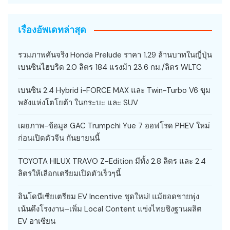
เรื่องอัพเดทล่าสุด
รวมภาพคันจริง Honda Prelude ราคา 1.29 ล้านบาทในญี่ปุ่น
เบนซินไฮบริด 2.0 ลิตร 184 แรงม้า 23.6 กม./ลิตร WLTC
เบนซิน 2.4 Hybrid i-FORCE MAX และ Twin-Turbo V6 ขุม
พลังแห่งโตโยต้า ในกระบะ และ SUV
เผยภาพ-ข้อมูล GAC Trumpchi Yue 7 ออฟโรด PHEV ใหม่
ก่อนเปิดตัวจีน กันยายนนี้
TOYOTA HILUX TRAVO Z-Edition มีทั้ง 2.8 ลิตร และ 2.4
ลิตรให้เลือกเตรียมเปิดตัวเร็วๆนี้
อินโดนีเซียเตรียม EV Incentive ชุดใหม่! แม้ยอดขายพุ่ง
เน้นดึงโรงงาน–เพิ่ม Local Content แข่งไทยชิงฐานผลิต
EV อาเซียน