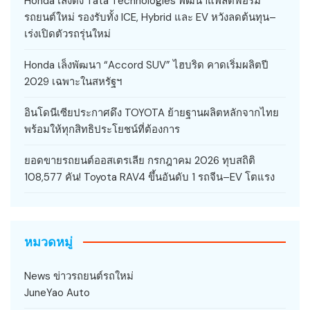
Honda เล็งดึง Tata Technologies พัฒนาแพลตฟอร์ม
รถยนต์ใหม่ รองรับทั้ง ICE, Hybrid และ EV หวังลดต้นทุน–
เร่งเปิดตัวรถรุ่นใหม่
Honda เล็งพัฒนา “Accord SUV” ไฮบริด คาดเริ่มผลิตปี
2029 เฉพาะในสหรัฐฯ
อินโดนีเซียประกาศดึง TOYOTA ย้ายฐานผลิตหลักจากไทย
พร้อมให้ทุกสิทธิประโยชน์ที่ต้องการ
ยอดขายรถยนต์ออสเตรเลีย กรกฎาคม 2026 ทุบสถิติ
108,577 คัน! Toyota RAV4 ขึ้นอันดับ 1 รถจีน–EV โตแรง
หมวดหมู่
News ข่าวรถยนต์รถใหม่
JuneYao Auto