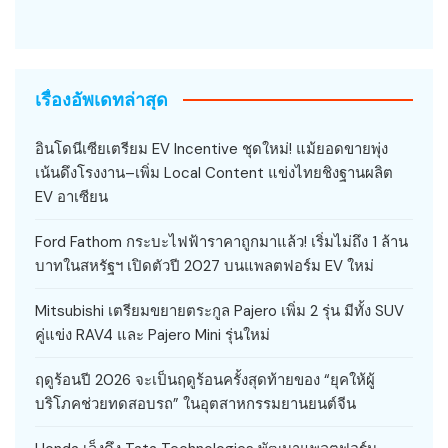
เรื่องอัพเดทล่าสุด
อินโดนีเซียเตรียม EV Incentive ชุดใหม่! แม้ยอดขายพุ่ง
เน้นดึงโรงงาน–เพิ่ม Local Content แข่งไทยชิงฐานผลิต
EV อาเซียน
Ford Fathom กระบะไฟฟ้าราคาถูกมาแล้ว! เริ่มไม่ถึง 1 ล้าน
บาทในสหรัฐฯ เปิดตัวปี 2027 บนแพลตฟอร์ม EV ใหม่
Mitsubishi เตรียมขยายตระกูล Pajero เพิ่ม 2 รุ่น มีทั้ง SUV
คู่แข่ง RAV4 และ Pajero Mini รุ่นใหม่
ฤดูร้อนปี 2026 จะเป็นฤดูร้อนครั้งสุดท้ายของ “ยุคให้ผู้
บริโภคช่วยทดสอบรถ” ในอุตสาหกรรมยานยนต์จีน