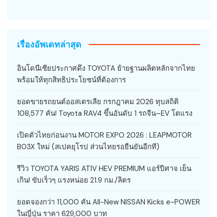
เรื่องอัพเดทล่าสุด
อินโดนีเซียประกาศดึง TOYOTA ย้ายฐานผลิตหลักจากไทย
พร้อมให้ทุกสิทธิประโยชน์ที่ต้องการ
ยอดขายรถยนต์ออสเตรเลีย กรกฎาคม 2026 ทุบสถิติ
108,577 คัน! Toyota RAV4 ขึ้นอันดับ 1 รถจีน–EV โตแรง
เปิดตัวไทยก่อนงาน MOTOR EXPO 2026 : LEAPMOTOR
B03X ใหม่ (สเปคยุโรป ส่วนไทยรอยืนยันอีกที)
รีวิว TOYOTA YARIS ATIV HEV PREMIUM แอร์ปีศาจ เย็น
เกิน! ขับเร็วๆ แรงหน่อย 21.9 กม./ลิตร
ยอดจองกว่า 11,000 คัน All-New NISSAN Kicks e-POWER
ในญี่ปุ่น ราคา 629,000 บาท