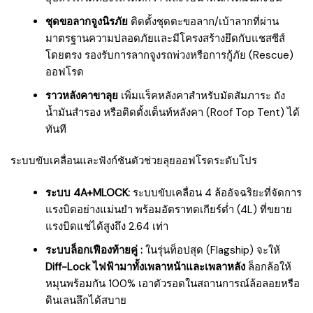
ชุดขอลากจูงนิรภัย
ติดตั้งชุดตะขอลาก/เบ้าลากที่ผ่าน
มาตรฐานความปลอดภัยและมีโครงสร้างยึดกับแชสซีส์
โดยตรง รองรับการลากจูงรถพ่วงหรือการกู้ภัย (Rescue)
ออฟโรด
ราวหลังคาขาลุย
เพิ่มแร็คหลังคาสำหรับมัดสัมภาระ ถัง
น้ำมันสำรอง หรือติดตั้งเต็นท์หลังคา (Roof Top Tent) ได้
ทันที
ระบบขับเคลื่อนและฟังก์ชันตัวช่วยลุยออฟโรดระดับโปร
ระบบ 4A+MLOCK:
ระบบขับเคลื่อน 4 ล้ออัจฉริยะที่จัดการ
แรงบิดอย่างแม่นยำ พร้อมอัตราทดเกียร์ต่ำ (4L) ที่ขยาย
แรงบิดแช่ได้สูงถึง 2.64 เท่า
ระบบล็อกเฟืองท้ายคู่ :
ในรุ่นท็อปสุด (Flagship) จะให้
Diff-Lock ไฟฟ้ามาทั้งเพลาหน้าและเพลาหลัง
ล็อกล้อให้
หมุนพร้อมกัน 100% เอาตัวรอดในสถานการณ์ล้อลอยหรือ
ดินเลนลึกได้สบาย