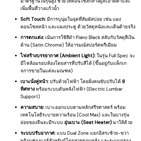
มาตรฐานในรุ่นสูง ช่วยให้คอนโซลกลางดูสะอาดตาและ
เพิ่มพื้นที่วางแก้วน้ำ
Soft Touch:
มีการบุนุ่มในจุดที่สัมผัสบ่อย เช่น แผง
คอนโซลหน้า และแผงประตู ด้วยวัสดุหนังและเดินด้ายจริง
การตกแต่ง:
เน้นการใช้สีดำ Piano Black สลับกับวัสดุสีเงิน
ด้าน (Satin Chrome) ให้อารมณ์สปอร์ตพรีเมียม
ไฟสร้างบรรยากาศ (Ambient Light):
ในรุ่น Full Spec จะ
มีไฟล้อมรอบห้องโดยสารที่ปรับสีได้ (ขึ้นอยู่กับแพ็กเก
จการขายในแต่ละมณฑล)
เบาะนั่งคู่หน้า:
ปรับด้วยไฟฟ้า โดยฝั่งคนขับปรับได้
8
ทิศทาง
พร้อมระบบดันหลังไฟฟ้า (Electric Lumbar
Support)
ความสบาย:
เบาะออกแบบตามหลักสรีรศาสตร์ พร้อม
เทคโนโลยีระบายความร้อน (Cool Max) และในบางรุ่น
ย่อยของจีนจะมีระบบ
อุ่นเบาะ (Seat Heater)
มาให้ด้วย
ระบบปรับอากาศ:
แบบ Dual Zone แยกอิสระซ้าย-ขวา
พร้อมช่องแอร์สำหรับผู้โดยสารตอนหลัง และระบบกรอง