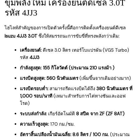
ขุมพลังใหม่ เครื่องยนต์ดีเซล 3.0T
รหัส 4JJ3
ไฮไลท์สำคัญของการเปิดตัวครั้งนี้คือการติดตั้งเครื่องยนต์ดีเซล
Isuzu 4JJ3 3.0T
ซึ่งให้สมรรถนะการขับขี่ที่ทรงพลังกว่าเดิม:
เครื่องยนต์:
ดีเซล 3.0 ลิตร เทอร์โบแปรผัน (VGS Turbo)
รหัส
4JJ3
กำลังสูงสุด:
155 กิโลวัตต์ (ประมาณ 210 แรงม้า )
แรงบิดสูงสุด:
560 นิวตันเมตร
(เพิ่มขึ้นจากเดิมอย่างมาก)
แรงบิดรอบต่ำ:
สามารถรีดแรงบิดได้ถึง
380 นิวตันเมตร ที่
1,000 รอบ/นาที
(เหมาะสำหรับการไต่ทางชันและออฟ
โรด)
ระบบส่งกำลัง:
เกียร์อัตโนมัติ
8 สปีด จาก ZF (ZF 8AT)
ความเร็วสูงสุด:
170 กม./ชม.
อัตราสิ้นเปลืองน้ำมันเฉลี่ย:
8.6 ลิตร / 100 กม.
(ประมาณ