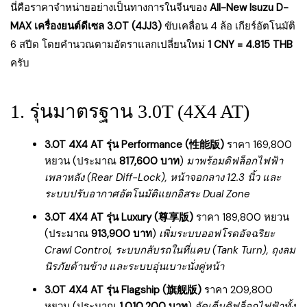
นี่คือราคาจำหน่ายอย่างเป็นทางการในจีนของ
All-New Isuzu D-
MAX เครื่องยนต์ดีเซล 3.0T (4JJ3)
ขับเคลื่อน 4 ล้อ เกียร์อัตโนมัติ
6 สปีด โดยคำนวณตามอัตราแลกเปลี่ยนใหม่
1 CNY = 4.815 THB
ครับ
1. รุ่นมาตรฐาน 3.0T (4X4 AT)
3.0T 4X4 AT รุ่น Performance (性能版)
ราคา 169,800
หยวน (ประมาณ
817,600 บาท
)
มาพร้อมดิฟล็อกไฟฟ้า
เพลาหลัง (Rear Diff-Lock), หน้าจอกลาง 12.3 นิ้ว และ
ระบบปรับอากาศอัตโนมัติแยกอิสระ Dual Zone
3.0T 4X4 AT รุ่น Luxury (尊享版)
ราคา 189,800 หยวน
(ประมาณ
913,900 บาท
)
เพิ่มระบบออฟโรดอัจฉริยะ
Crawl Control, ระบบกลับรถในที่แคบ (Tank Turn), ถุงลม
นิรภัยด้านข้าง และระบบอุ่นเบาะนั่งคู่หน้า
3.0T 4X4 AT รุ่น Flagship (旗舰版)
ราคา 209,800
หยวน (ประมาณ
1,010,200 บาท
)
จัดเต็มดิฟล็อกไฟฟ้าทั้ง