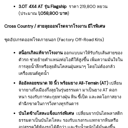
3.0T 4X4 AT รุ่น Flagship
ราคา 219,800 หยวน
(ประมาณ
1,058,800 บาท
)
Cross Country / สายลุยออฟโรดจากโรงงาน มีไรพิเศษ
ชุดอัปเกรดออฟโรดภายนอก (Factory Off-Road Kits)
สน็อกเกิลแท้จากโรงงาน
ออกแบบมาให้รับกับเส้นสายของ
ตัวรถ ช่วยย้ายตำแหน่งท่อไอดีให้สูงขึ้น เพิ่มความมั่นใจใน
การลุยน้ำลึกหรือลุยดินโคลนฝุ่นหนาๆ โดยไม่ต้องกลัว
เครื่องยนต์ดูดน้ำ
ล้ออัลลอยขนาด 18 นิ้ว พร้อมยาง All-Terrain (AT)
เปลี่ยน
จากยางกึ่งเมืองกึ่งลุยในรุ่นธรรมดา มาเป็นยาง AT ดอก
หนา รองรับการตะกุยทางฝุ่น หิน ขี้เป็ด และลดโอกาสยาง
ตำฉีกขาดในการวิ่งทางทุรกันดาร
บันไดข้างโลหะแข็งแกร่งพิเศษ
เปลี่ยนจากบันไดพลาสติก
ธรรมดาเป็นบันไดโลหะ รองรับแรงกระแทกจากหินหรือ
อุปสรรคใต้ท้องรถได้ดีกว่า และรับน้ำหนักได้มั่นคงขึ้น