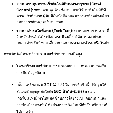
ระบบควบคุมความเร็วอัตโนมัติบนทางขรุขระ (Crawl
Control ):
รถจะควบคุมคันเร่งและเบรกให้เองอัตโนมัติที่
ความเร็วต่ำมาก ผู้ขับขี่มีหน้าที่ควบคุมพวงมาลัยอย่างเดียว
ลดอาการล้อหมุนฟรีและรถจม
ระบบกลับรถในที่แคบ (Tank Turn):
ระบบจะช่วยจับเบรกที่
ล้อหลังด้านในโค้ง เพื่อลดรัศมีวงเลี้ยวให้แคบลงอย่างมาก
เหมาะสำหรับจังหวะเลี้ยวหักศอกบนทางออฟโรดหรือในป่า
การเซ็ตติ้งโครงสร้างและแชสซีส์รองรับแรงบิดสูง
โครงสร้างแชสซีส์แบบ “2 แกนหลัก 10 แกนนอน” รองรับ
การบิดตัวสูงพิเศษ
บล็อกเครื่องยนต์ 3.0T (4JJ3) ในเวอร์ชันจีนนี้ ปรับจูนให้
ส่งแรงบิดสูงสุดสะใจถึง
560 นิวตัน-เมตร
(แรงกว่า
เวอร์ชันไทย) ทำให้แมตช์กับการใส่ยาง AT ดอกหนาและ
การปีนป่ายทางชันได้อย่างทรงพลัง โดยที่กำลังเครื่องยนต์
ไม่ตกครับ