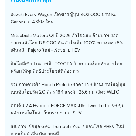
Suzuki Every Wagon เปิดขายญี่ปุ่น 403,000 บาท Kei
Car ขนาด 4 ที่นั่ง ใหม่
Mitsubishi Motors Q1 ปี 2026 กำไร 293 ล้านบาท ยอด
ขายรถทั่วโลก 179,000 คัน กำไรเพิ่ม 100% ขายลดลง 8%
เดินหน้า Pajero ใหม่–เร่งขยาย HEV
อินโดนีเซียประกาศดึง TOYOTA ย้ายฐานผลิตหลักจากไทย
พร้อมให้ทุกสิทธิประโยชน์ที่ต้องการ
รวมภาพคันจริง Honda Prelude ราคา 1.29 ล้านบาทในญี่ปุ่น
เบนซินไฮบริด 2.0 ลิตร 184 แรงม้า 23.6 กม./ลิตร WLTC
เบนซิน 2.4 Hybrid i-FORCE MAX และ Twin-Turbo V6 ขุม
พลังแห่งโตโยต้า ในกระบะ และ SUV
เผยภาพ-ข้อมูล GAC Trumpchi Yue 7 ออฟโรด PHEV ใหม่
ก่อนเปิดตัวจีน กันยายนนี้