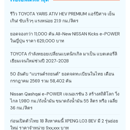
รีวิว TOYOTA YARIS ATIV HEV PREMIUM แอร์ปีศาจ เย็น
เกิน! ขับเร็วๆ แรงหน่อย 21.9 กม./ลิตร
ยอดจองกว่า 11,000 คัน All-New NISSAN Kicks e-POWER
ในญี่ปุ่น ราคา 629,000 บาท
TOYOTA กำลังทยอยเปลี่ยนแบตนิกเกิล มาเป็น แบตเตอรี่ลิ
เธียมเจนใหม่ช่วงปี 2027-2028
50 อันดับ “แบรนด์รถยนต์” ยอดจดทะเบียนในไทย เดือน
กรกฎาคม 2569 รวม 58,402 คัน
Nissan Qashqai e-POWER เจเนอเรชัน 3 สร้างสถิติโลก วิ่ง
ไกล 1,980 กม./ถังน้ำมัน ขนาดถังน้ำมัน 55 ลิตร หรือ เฉลี่ย
36 กม./ลิตร
ก่อนเปิดตัวไทย 18 สิงหาคมนี้ XPENG L03 BEV มี 2 รุ่นย่อย
ใหม่ ราคาจำหน่าย 9xx,xxx บาท