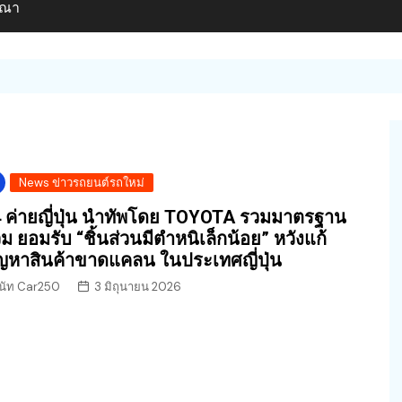
ษณา
News ข่าวรถยนต์รถใหม่
 ค่ายญี่ปุ่น นำทัพโดย TOYOTA รวมมาตรฐาน
วม ยอมรับ “ชิ้นส่วนมีตำหนิเล็กน้อย” หวังแก้
ญหาสินค้าขาดแคลน ในประเทศญี่ปุ่น
นัท Car250
3 มิถุนายน 2026