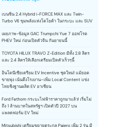
เบนซิน 2.4 Hybrid i-FORCE MAX และ Twin-
Turbo V6 ขุมพลังแห่งโตโยต้า ในกระบะ และ SUV
เผยภาพ-ข้อมูล GAC Trumpchi Yue 7 ออฟโรด
PHEV ใหม่ ก่อนเปิดตัวจีน กันยายนนี้
TOYOTA HILUX TRAVO Z-Edition มีทั้ง 2.8 ลิตร
และ 2.4 ลิตรให้เลือกเตรียมเปิดตัวเร็วๆนี้
อินโดนีเซียเตรียม EV Incentive ชุดใหม่! แม้ยอด
ขายพุ่ง เน้นดึงโรงงาน–เพิ่ม Local Content แข่ง
ไทยชิงฐานผลิต EV อาเซียน
Ford Fathom กระบะไฟฟ้าราคาถูกมาแล้ว! เริ่มไม่
ถึง 1 ล้านบาทในสหรัฐฯ เปิดตัวปี 2027 บน
แพลตฟอร์ม EV ใหม่
Mitsubishi เตรียมขยายตระกูล Pajero เพิ่ม 2 รุ่น มี