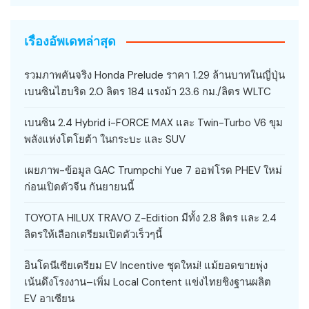
เรื่องอัพเดทล่าสุด
รวมภาพคันจริง Honda Prelude ราคา 1.29 ล้านบาทในญี่ปุ่น
เบนซินไฮบริด 2.0 ลิตร 184 แรงม้า 23.6 กม./ลิตร WLTC
เบนซิน 2.4 Hybrid i-FORCE MAX และ Twin-Turbo V6 ขุม
พลังแห่งโตโยต้า ในกระบะ และ SUV
เผยภาพ-ข้อมูล GAC Trumpchi Yue 7 ออฟโรด PHEV ใหม่
ก่อนเปิดตัวจีน กันยายนนี้
TOYOTA HILUX TRAVO Z-Edition มีทั้ง 2.8 ลิตร และ 2.4
ลิตรให้เลือกเตรียมเปิดตัวเร็วๆนี้
อินโดนีเซียเตรียม EV Incentive ชุดใหม่! แม้ยอดขายพุ่ง
เน้นดึงโรงงาน–เพิ่ม Local Content แข่งไทยชิงฐานผลิต
EV อาเซียน