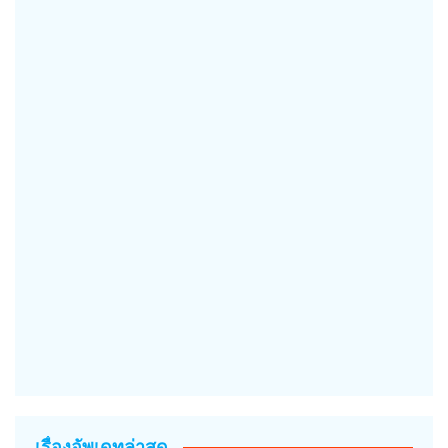
เรื่องอัพเดทล่าสุด