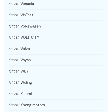
ข่าวรถ Venucia
ข่าวรถ VinFast
ข่าวรถ Volkswagen
ข่าวรถ VOLT CITY
ข่าวรถ Volvo
ข่าวรถ Voyah
ข่าวรถ WEY
ข่าวรถ Wuling
ข่าวรถ Xiaomi
ข่าวรถ Xpeng Motors