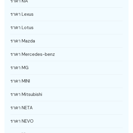
ราคา KIA
ราคา Lexus
ราคา Lotus
ราคา Mazda
ราคา Mercedes-benz
ราคา MG
ราคา MINI
ราคา Mitsubishi
ราคา NETA
ราคา NEVO