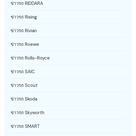
ข่าวรถ RIDDARA
ข่าวรถ Rising
ข่าวรถ Rivian
ข่าวรถ Roewe
ข่าวรถ Rolls-Royce
ข่าวรถ SAIC
ข่าวรถ Scout
ข่าวรถ Skoda
ข่าวรถ Skyworth
ข่าวรถ SMART