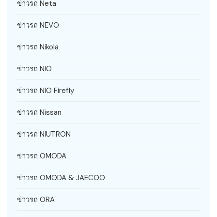
ข่าวรถ Neta
ข่าวรถ NEVO
ข่าวรถ Nikola
ข่าวรถ NIO
ข่าวรถ NIO Firefly
ข่าวรถ Nissan
ข่าวรถ NIUTRON
ข่าวรถ OMODA
ข่าวรถ OMODA & JAECOO
ข่าวรถ ORA