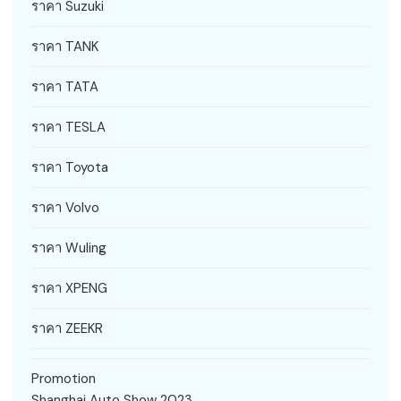
ราคา Suzuki
ราคา TANK
ราคา TATA
ราคา TESLA
ราคา Toyota
ราคา Volvo
ราคา Wuling
ราคา XPENG
ราคา ZEEKR
Promotion
Shanghai Auto Show 2023