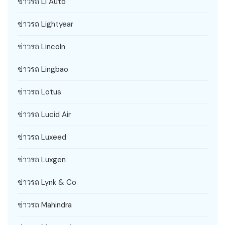
ข่าวรถ Li Auto
ข่าวรถ Lightyear
ข่าวรถ Lincoln
ข่าวรถ Lingbao
ข่าวรถ Lotus
ข่าวรถ Lucid Air
ข่าวรถ Luxeed
ข่าวรถ Luxgen
ข่าวรถ Lynk & Co
ข่าวรถ Mahindra