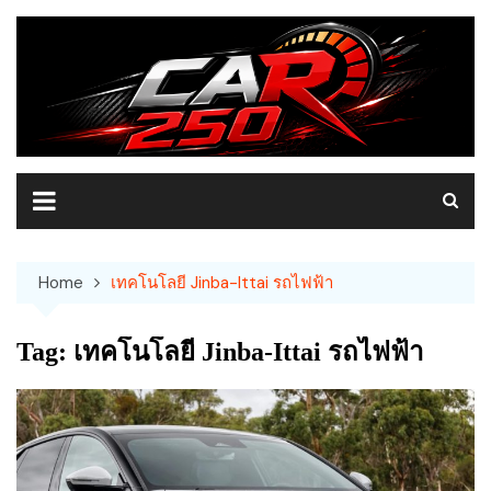
Skip
to
content
Home
เทคโนโลยี Jinba-Ittai รถไฟฟ้า
Tag:
เทคโนโลยี Jinba-Ittai รถไฟฟ้า