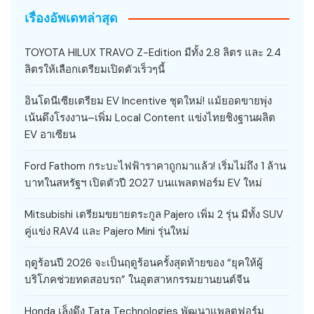
เรื่องอัพเดทล่าสุด
TOYOTA HILUX TRAVO Z-Edition มีทั้ง 2.8 ลิตร และ 2.4
ลิตรให้เลือกเตรียมเปิดตัวเร็วๆนี้
อินโดนีเซียเตรียม EV Incentive ชุดใหม่! แม้ยอดขายพุ่ง
เน้นดึงโรงงาน–เพิ่ม Local Content แข่งไทยชิงฐานผลิต
EV อาเซียน
Ford Fathom กระบะไฟฟ้าราคาถูกมาแล้ว! เริ่มไม่ถึง 1 ล้าน
บาทในสหรัฐฯ เปิดตัวปี 2027 บนแพลตฟอร์ม EV ใหม่
Mitsubishi เตรียมขยายตระกูล Pajero เพิ่ม 2 รุ่น มีทั้ง SUV
คู่แข่ง RAV4 และ Pajero Mini รุ่นใหม่
ฤดูร้อนปี 2026 จะเป็นฤดูร้อนครั้งสุดท้ายของ “ยุคให้ผู้
บริโภคช่วยทดสอบรถ” ในอุตสาหกรรมยานยนต์จีน
Honda เล็งดึง Tata Technologies พัฒนาแพลตฟอร์ม