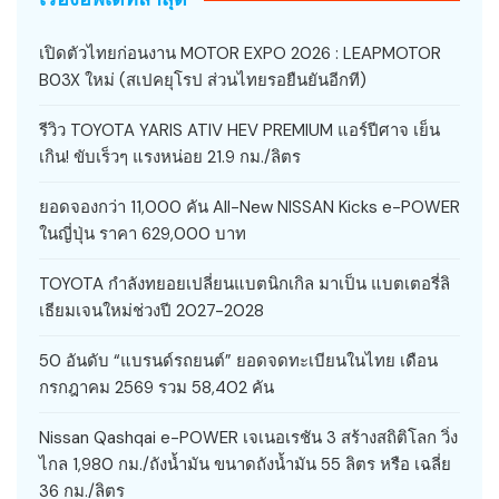
เปิดตัวไทยก่อนงาน MOTOR EXPO 2026 : LEAPMOTOR
B03X ใหม่ (สเปคยุโรป ส่วนไทยรอยืนยันอีกที)
รีวิว TOYOTA YARIS ATIV HEV PREMIUM แอร์ปีศาจ เย็น
เกิน! ขับเร็วๆ แรงหน่อย 21.9 กม./ลิตร
ยอดจองกว่า 11,000 คัน All-New NISSAN Kicks e-POWER
ในญี่ปุ่น ราคา 629,000 บาท
TOYOTA กำลังทยอยเปลี่ยนแบตนิกเกิล มาเป็น แบตเตอรี่ลิ
เธียมเจนใหม่ช่วงปี 2027-2028
50 อันดับ “แบรนด์รถยนต์” ยอดจดทะเบียนในไทย เดือน
กรกฎาคม 2569 รวม 58,402 คัน
Nissan Qashqai e-POWER เจเนอเรชัน 3 สร้างสถิติโลก วิ่ง
ไกล 1,980 กม./ถังน้ำมัน ขนาดถังน้ำมัน 55 ลิตร หรือ เฉลี่ย
36 กม./ลิตร