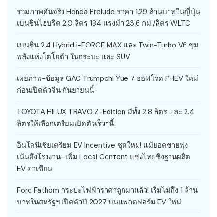
รวมภาพคันจริง Honda Prelude ราคา 1.29 ล้านบาทในญี่ปุ่น
เบนซินไฮบริด 2.0 ลิตร 184 แรงม้า 23.6 กม./ลิตร WLTC
เบนซิน 2.4 Hybrid i-FORCE MAX และ Twin-Turbo V6 ขุม
พลังแห่งโตโยต้า ในกระบะ และ SUV
เผยภาพ-ข้อมูล GAC Trumpchi Yue 7 ออฟโรด PHEV ใหม่
ก่อนเปิดตัวจีน กันยายนนี้
TOYOTA HILUX TRAVO Z-Edition มีทั้ง 2.8 ลิตร และ 2.4
ลิตรให้เลือกเตรียมเปิดตัวเร็วๆนี้
อินโดนีเซียเตรียม EV Incentive ชุดใหม่! แม้ยอดขายพุ่ง
เน้นดึงโรงงาน–เพิ่ม Local Content แข่งไทยชิงฐานผลิต
EV อาเซียน
Ford Fathom กระบะไฟฟ้าราคาถูกมาแล้ว! เริ่มไม่ถึง 1 ล้าน
บาทในสหรัฐฯ เปิดตัวปี 2027 บนแพลตฟอร์ม EV ใหม่