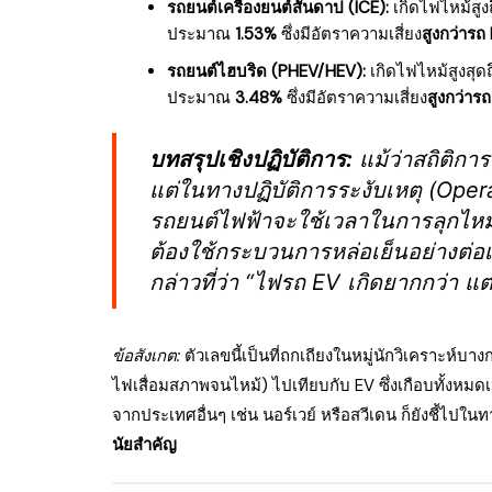
รถยนต์เครื่องยนต์สันดาป (ICE):
เกิดไฟไหม้สูง
ประมาณ
1.53%
ซึ่งมีอัตราความเสี่ยง
สูงกว่ารถ
รถยนต์ไฮบริด (PHEV/HEV):
เกิดไฟไหม้สูงสุด
ประมาณ
3.48%
ซึ่งมีอัตราความเสี่ยง
สูงกว่ารถ
บทสรุปเชิงปฏิบัติการ:
แม้ว่าสถิติกา
แต่ในทางปฏิบัติการระงับเหตุ (Operat
รถยนต์ไฟฟ้าจะใช้เวลาในการลุกไหม
ต้องใช้กระบวนการหล่อเย็นอย่างต่อเน
กล่าวที่ว่า
“ไฟรถ EV เกิดยากกว่า แต
ข้อสังเกต:
ตัวเลขนี้เป็นที่ถกเถียงในหมู่นักวิเคราะห์บา
ไฟเสื่อมสภาพจนไหม้) ไปเทียบกับ EV ซึ่งเกือบทั้งหมดเ
จากประเทศอื่นๆ เช่น นอร์เวย์ หรือสวีเดน ก็ยังชี้ไปในท
นัยสำคัญ