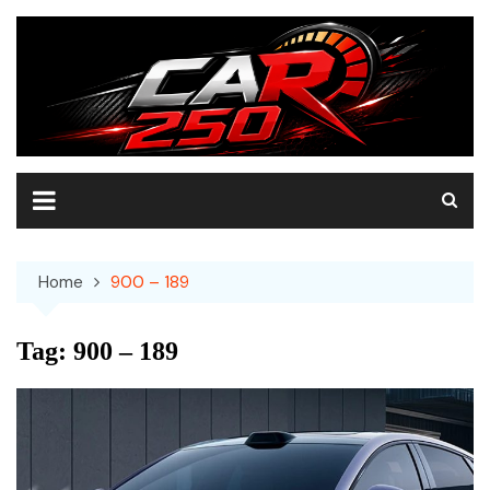
Skip
to
content
Home
900 – 189
Tag:
900 – 189