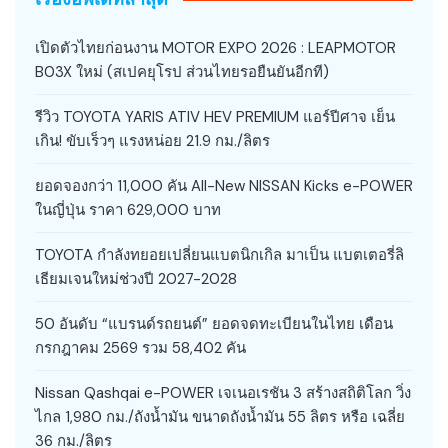
เปิดตัวไทยก่อนงาน MOTOR EXPO 2026 : LEAPMOTOR
B03X ใหม่ (สเปคยุโรป ส่วนไทยรอยืนยันอีกที)
รีวิว TOYOTA YARIS ATIV HEV PREMIUM แอร์ปีศาจ เย็น
เกิน! ขับเร็วๆ แรงหน่อย 21.9 กม./ลิตร
ยอดจองกว่า 11,000 คัน All-New NISSAN Kicks e-POWER
ในญี่ปุ่น ราคา 629,000 บาท
TOYOTA กำลังทยอยเปลี่ยนแบตนิกเกิล มาเป็น แบตเตอรี่ลิ
เธียมเจนใหม่ช่วงปี 2027-2028
50 อันดับ “แบรนด์รถยนต์” ยอดจดทะเบียนในไทย เดือน
กรกฎาคม 2569 รวม 58,402 คัน
Nissan Qashqai e-POWER เจเนอเรชัน 3 สร้างสถิติโลก วิ่ง
ไกล 1,980 กม./ถังน้ำมัน ขนาดถังน้ำมัน 55 ลิตร หรือ เฉลี่ย
36 กม./ลิตร